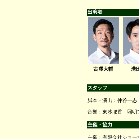
出演者
古澤大輔
溝
スタッフ
脚本・演出：仲谷一志
音響：東沙耶香 照明
主催・協力
主催：有限会社ショー