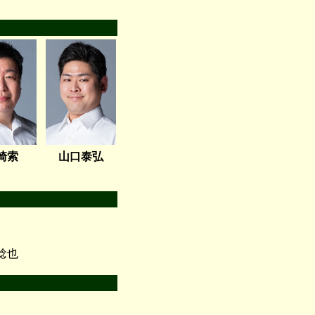
崎索
山口泰弘
稔也