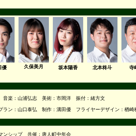
久保美月
田優
坂本陽香
北本柊斗
寺
 音楽：山浦弘志 美術：市岡洋 振付：緒方文
プラン：山口泰弘 制作：溝田優 フライヤーデザイン：楢崎
マンシップ 共催：唐人町中年会